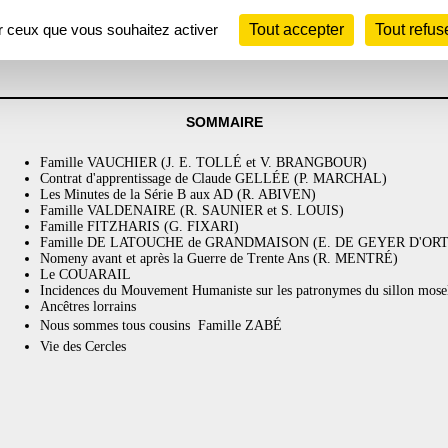
ur ceux que vous souhaitez activer
Tout accepter
Tout refus
SOMMAIRE
Famille VAUCHIER (J. E. TOLLÉ et V. BRANGBOUR)
Contrat d'apprentissage de Claude GELLÉE (P. MARCHAL)
Les Minutes de la Série B aux AD (R. ABIVEN)
Famille VALDENAIRE (R. SAUNIER et S. LOUIS)
Famille FITZHARIS (G. FIXARI)
Famille DE LATOUCHE de GRANDMAISON (E. DE GEYER D'OR
Nomeny avant et après la Guerre de Trente Ans (R. MENTRÉ)
Le COUARAIL
Incidences du Mouvement Humaniste sur les patronymes du sillon m
Ancêtres lorrains
Nous sommes tous cousins  Famille ZABÉ
Vie des Cercles