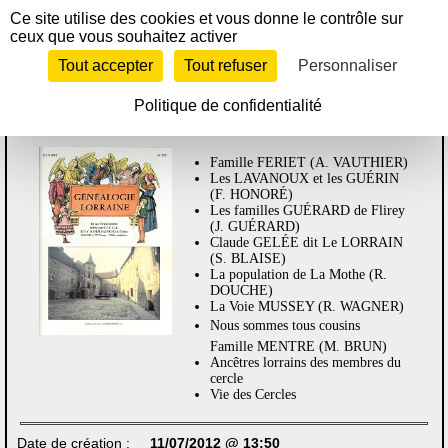
Panneau de gestion des cookies
Revue Généalogie Lorraine
Ce site utilise des cookies et vous donne le contrôle sur
ceux que vous souhaitez activer
Année 2001
Tout accepter
Tout refuser
Personnaliser
Numéro 120
Politique de confidentialité
SOMMAIRE
Famille FERIET (A. VAUTHIER)
Les LAVANOUX et les GUÉRIN
(F. HONORÉ)
Les familles GUÉRARD de Flirey
(J. GUÉRARD)
Claude GELÉE dit Le LORRAIN
(S. BLAISE)
La population de La Mothe (R.
DOUCHE)
La Voie MUSSEY (R. WAGNER)
Nous sommes tous cousins 
Famille MENTRE (M. BRUN)
Ancêtres lorrains des membres du
cercle
Vie des Cercles
Date de création :
11/07/2012 @ 13:50