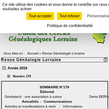
Panneau de gestion des cookies
Ce site utilise des cookies et vous donne le contrôle sur ceux
souhaitez activer
Tout accepter
Tout refuser
Personnalis
Texte à méditer :
"Celui qui ne sait pas d'où il vient ne peut savoir où il
va, car il ne sait pas où il est.
En ce sens, le passé est la rampe de lancement vers l'avenir".
Politique de confidentialité
Archiduc Otto de Lorraine-Habsbourg
Vous êtes ici :
Accueil
»
Revue Généalogie Lorraine
Revue Généalogie Lorraine
Année 2016
Numéro 179
SOMMAIRE
N°179
Éditorial
Généatech : une association à suivre
Denis BER
Actualités - Communications
Activités et manifestations à venir - Informations