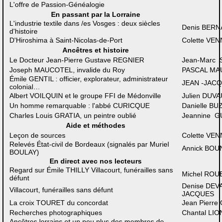
L'offre de Passion-Généalogie
En passant par la Lorraine
L'industrie textile dans /es Vosges : deux siècles
Denis BER
d'histoire
D'Hiroshima à Saint-Nicolas-de-Port
Colette VE
Ancêtres et histoire
Le Docteur Jean-Pierre Gustave REGNIER
Jean-Marc
Joseph MAUCOTEL, invalide du Roy
PASCAL MA
Émile GENTIL : officier, explorateur, administrateur
JEAN -JA
colonial…
Albert VOILQUIN et le groupe FFI de Médonville
Julien DUV
Un homme remarquable : l'abbé CURICQUE
Danielle B
Charles Louis GRATIA, un peintre oublié
Jeannine 
Aide et méthodes
Leçon de sources
Colette VE
Relevés État-civil de Bordeaux (signalés par Muriel
Annick BOU
BOULAY)
En direct avec nos lecteurs
Regard sur Émile THILLY Villacourt, funérailles sans
Michel ROU
défunt
Denise DEV
Villacourt, funérailles sans défunt
JACQUES
La croix TOURET du concordat
Jean Pierr
Recherches photographiques
Chantal LIO
Ancêtres lorrains et un peu plus des membres de