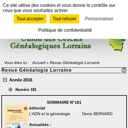
Panneau de gestion des cookies
Ce site utilise des cookies et vous donne le contrôle sur
ceux que vous souhaitez activer
Tout accepter
Tout refuser
Personnaliser
Texte à méditer :
"Celui qui ne sait pas d'où il vient ne peut savoir où il
va, car il ne sait pas où il est.
En ce sens, le passé est la rampe de lancement vers l'avenir".
Politique de confidentialité
Archiduc Otto de Lorraine-Habsbourg
Vous êtes ici :
Accueil
»
Revue Généalogie Lorraine
Revue Généalogie Lorraine
Année 2016
Numéro 181
SOMMAIRE
N°181
éditorial
L’ADN et la généalogie
Denis BERNARD
Actualités -