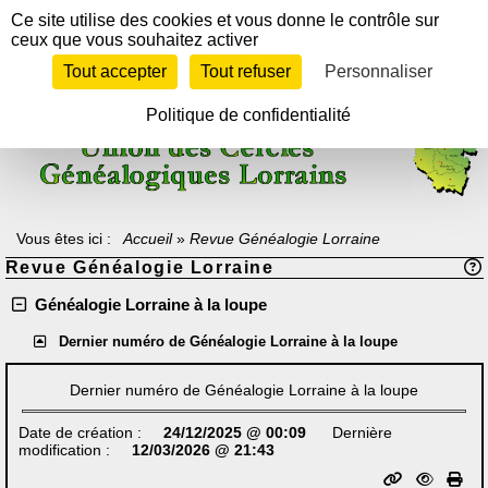
Panneau de gestion des cookies
Ce site utilise des cookies et vous donne le contrôle sur
ceux que vous souhaitez activer
Tout accepter
Tout refuser
Personnaliser
Texte à méditer :
"Celui qui ne sait pas d'où il vient ne peut savoir où il
va, car il ne sait pas où il est.
En ce sens, le passé est la rampe de lancement vers l'avenir".
Politique de confidentialité
Archiduc Otto de Lorraine-Habsbourg
Vous êtes ici :
Accueil
»
Revue Généalogie Lorraine
Revue Généalogie Lorraine
Généalogie Lorraine à la loupe
Dernier numéro de Généalogie Lorraine à la loupe
Dernier numéro de Généalogie Lorraine à la loupe
Date de création :
24/12/2025 @ 00:09
Dernière
modification :
12/03/2026 @ 21:43